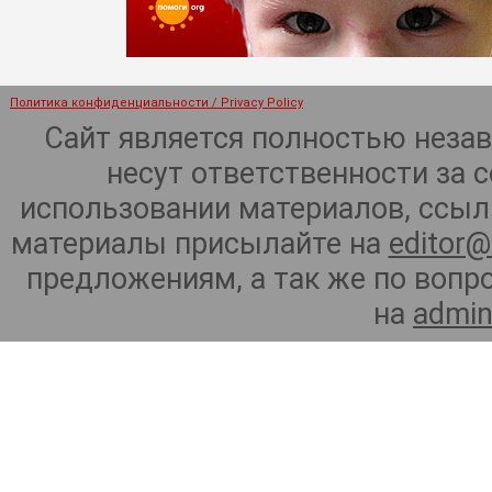
Политика конфиденциальности / Privacy Policy
Сайт является полностью неза
несут ответственности за 
использовании материалов, ссылк
материалы присылайте на
editor@
предложениям, а так же по воп
на
admin