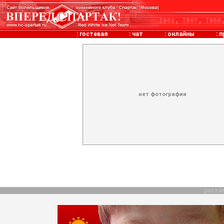
:
гостевая
:
чат
:
онлайны
:
п
нет фотографии
рекла