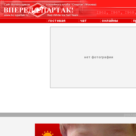
:
гостевая
:
чат
:
онлайны
:
п
нет фотографии
рекла