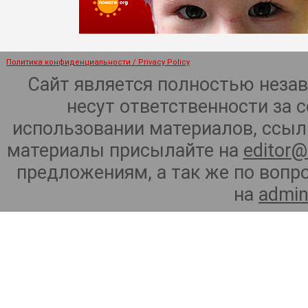
Политика конфиденциальности / Privacy Policy
Сайт является полностью неза
несут ответственности за 
использовании материалов, ссылк
материалы присылайте на
editor@
предложениям, а так же по воп
на
admin