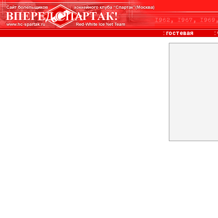
:
гостевая
: