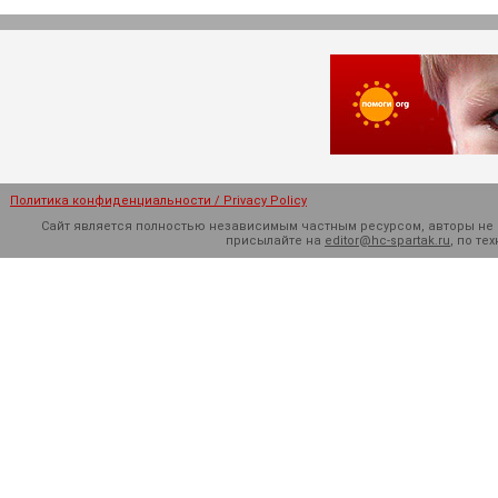
Политика конфиденциальности / Privacy Policy
Сайт является полностью независимым частным ресурсом, авторы не н
присылайте на
editor@hc-spartak.ru
, по т