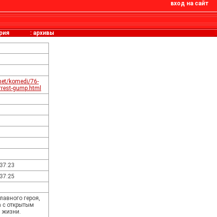
вход на сайт
рия
:
архивы
.net/komedi/76-
rrest-gump.html
:37:23
:37:25
главного героя,
а с открытым
 жизни.