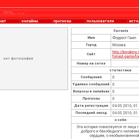
чат
:
онлайны
:
прогнозы
:
пользователи
:
исто
Forrests
Имя
Форрест Гамп
Город
Москва
http://kinoking
Сайт
forrest-gamp-fo
нет фотографии
Номер на сетке
статистика:
Cообщения
0
Удалено сообщений
0
Вопросы в онлайнах
0
Прогнозы
0
Дата регистрации
04.05.2010, 01
Последний заход
04.05.2010, 01
о себе:
Эта история повествуется от лица 
доброго и безобидного человек
сердцем, о необыкновенной