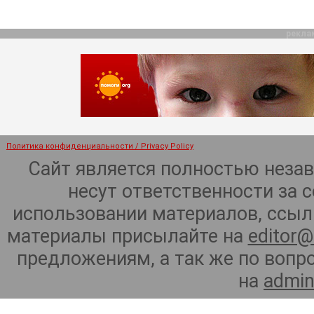
рекла
Политика конфиденциальности / Privacy Policy
Сайт является полностью неза
несут ответственности за 
использовании материалов, ссылк
материалы присылайте на
editor@
предложениям, а так же по воп
на
admin