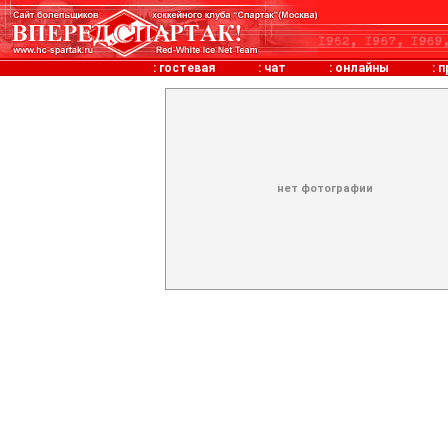
:
гостевая
:
чат
:
онлайны
:
п
нет фотографии