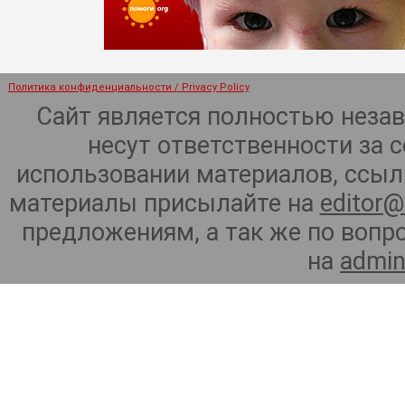
Политика конфиденциальности / Privacy Policy
Сайт является полностью неза
несут ответственности за 
использовании материалов, ссылк
материалы присылайте на
editor@
предложениям, а так же по воп
на
admin