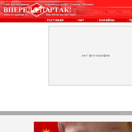
:
гостевая
:
чат
:
онлайны
:
п
нет фотографии
рекла