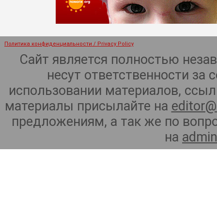
Политика конфиденциальности / Privacy Policy
Сайт является полностью неза
несут ответственности за 
использовании материалов, ссылк
материалы присылайте на
editor@
предложениям, а так же по воп
на
admin