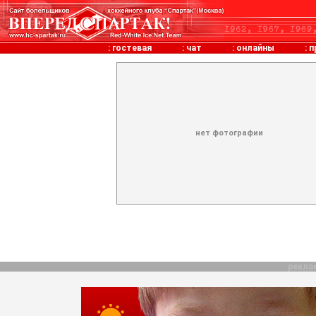
:
гостевая
:
чат
:
онлайны
:
п
нет фотографии
рекла