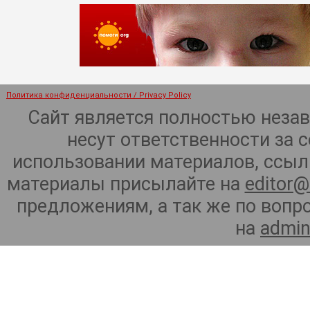
Политика конфиденциальности / Privacy Policy
Сайт является полностью неза
несут ответственности за 
использовании материалов, ссылк
материалы присылайте на
editor@
предложениям, а так же по воп
на
admin