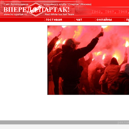
:
гостевая
:
чат
:
онлайны
:
п
рекла