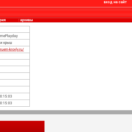
вход на сайт
рия
:
архивы
limePlayday
ли крыш
iruem-krovly.ru/
20:15:03
20:15:03