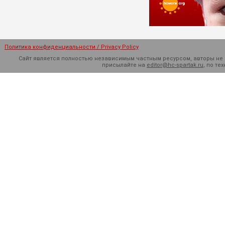
Политика конфиденциальности / Privacy Policy
Сайт является полностью независимым частным ресурсом, авторы не н
присылайте на
editor@hc-spartak.ru
, по т