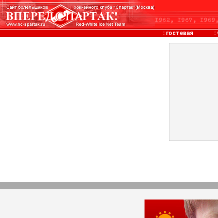
:
гостевая
: