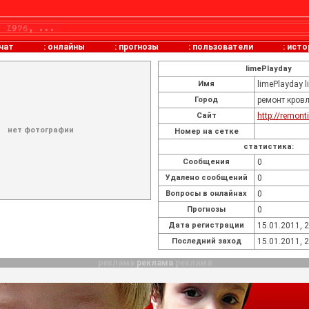
чат
:
онлайны
:
прогнозы
:
пользователи
:
исто
limePlayday
Имя
limePlayday 
Город
ремонт кров
Сайт
http://remont
нет фотографии
Номер на сетке
статистика:
Cообщения
0
Удалено сообщений
0
Вопросы в онлайнах
0
Прогнозы
0
Дата регистрации
15.01.2011, 
Последний заход
15.01.2011, 
реклама
реклама
реклама