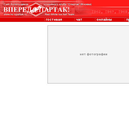
:
гостевая
:
чат
:
онлайны
:
п
нет фотографии