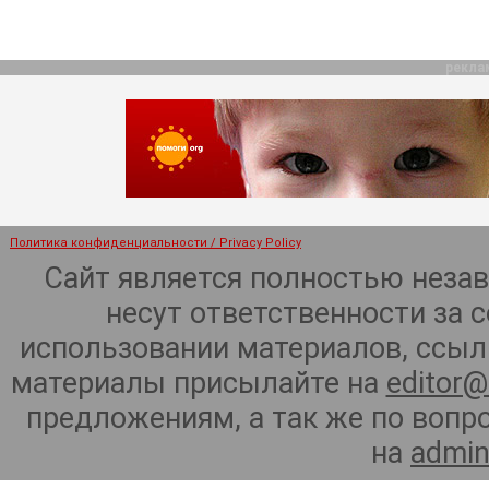
рекла
Политика конфиденциальности / Privacy Policy
Сайт является полностью неза
несут ответственности за 
использовании материалов, ссылк
материалы присылайте на
editor@
предложениям, а так же по воп
на
admin