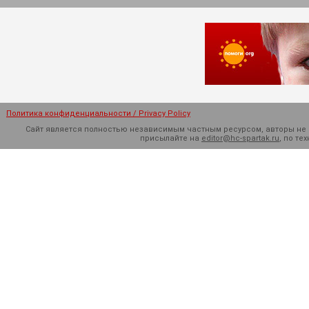
Политика конфиденциальности / Privacy Policy
Сайт является полностью независимым частным ресурсом, авторы не н
присылайте на
editor@hc-spartak.ru
, по т