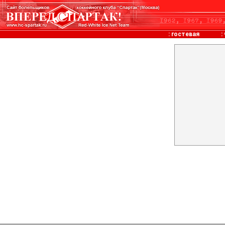
:
гостевая
: