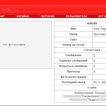
чат
:
онлайны
:
прогнозы
:
пользователи
:
исто
WINGER
Имя
Олег Пи
Город
Ярослав
Сайт
нет фотографии
Номер на сетке
статистика:
Cообщения
1
Удалено сообщений
0
Вопросы в онлайнах
0
Прогнозы
0
Дата регистрации
Последний заход
05.11.200
о себе:
Люблю хоккей. Разный.
\\\\\\\\\\\\\\\"Локомотива\\\\\\\
\\\\\\\\\\\\\\\"Лады\\\\\\\\\