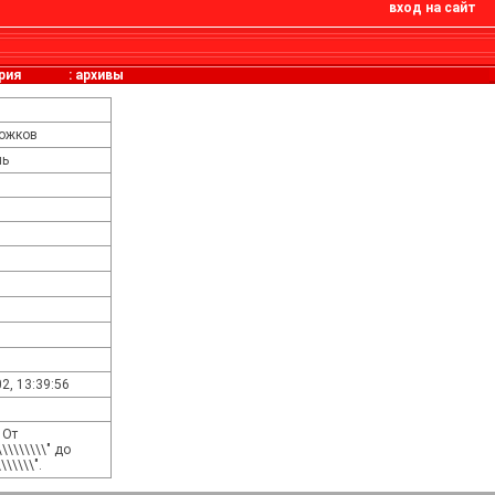
вход на сайт
рия
:
архивы
рожков
ль
2, 13:39:56
 От
\\\\\\\\" до
\\\\\\".