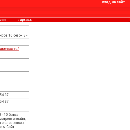
вход на сайт
рия
:
архивы
нсов 10 сезон 3 -
trasensov.ru/
:54:37
:54:37
 - 10 битва
мотреть онлайн,
а экстрасенсов
еть. Сайт