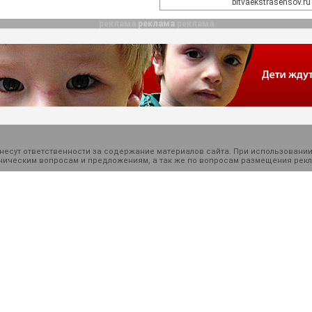
bitvaekstrasensov.ru
реклама
реклама
реклама
есут ответственности за содержание материалов сайта. При использовании
ехническим вопросам и предложениям, а так же по вопросам размещения ре