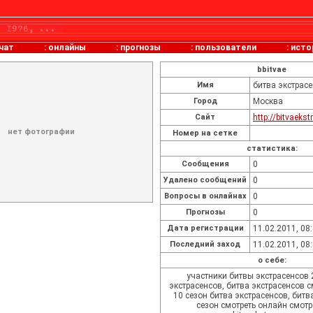
чат
:
онлайны
:
прогнозы
:
пользователи
:
исто
bbitvae
Имя
битва экстрасе
Город
Москва
Сайт
http://bitvaeks
нет фотографии
Номер на сетке
статистика:
Cообщения
0
Удалено сообщений
0
Вопросы в онлайнах
0
Прогнозы
0
Дата регистрации
11.02.2011, 08
Последний заход
11.02.2011, 08
о себе:
участники битвы экстрасенсов 2
экстрасенсов, битва экстрасенсов с
10 сезон битва экстрасенсов, битв
сезон смотреть онлайн смотр