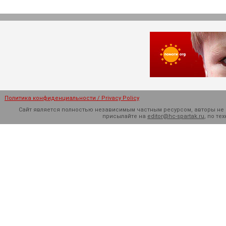
Политика конфиденциальности / Privacy Policy
Сайт является полностью независимым частным ресурсом, авторы не н
присылайте на
editor@hc-spartak.ru
, по т