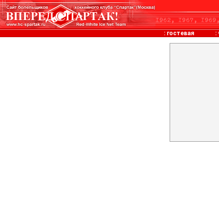
:
гостевая
: