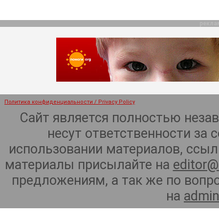
рекла
Политика конфиденциальности / Privacy Policy
Сайт является полностью неза
несут ответственности за 
использовании материалов, ссылк
материалы присылайте на
editor@
предложениям, а так же по воп
на
admin