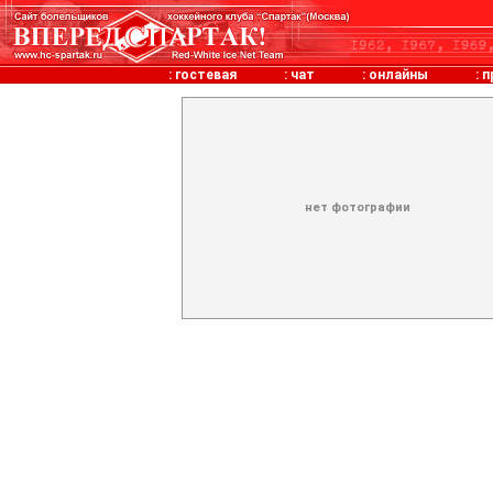
:
гостевая
:
чат
:
онлайны
:
п
нет фотографии