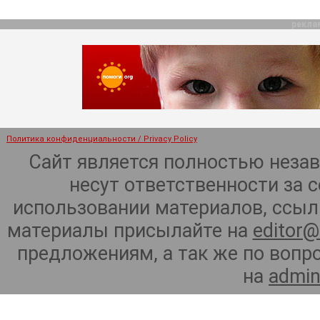
рекла
Политика конфиденциальности / Privacy Policy
Сайт является полностью неза
несут ответственности за 
использовании материалов, ссылк
материалы присылайте на
editor@
предложениям, а так же по воп
на
admin