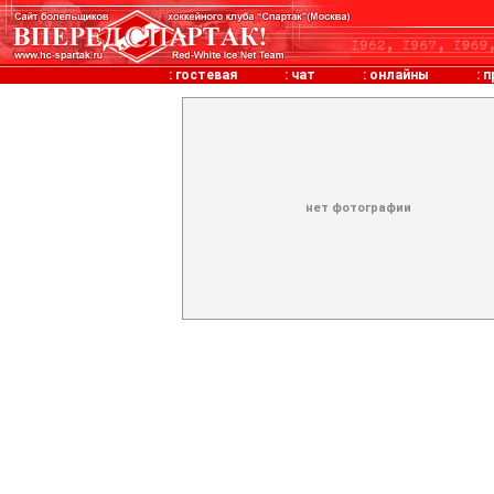
:
гостевая
:
чат
:
онлайны
:
п
нет фотографии