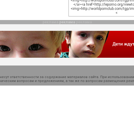
<img>http://worldpornclub.com/tgp/i
</a><a href=http://leporno.org/view
<img>http://worldpornclub.com/tgp/i
<
реклама
реклама
реклама
есут ответственности за содержание материалов сайта. При использовании
ехническим вопросам и предложениям, а так же по вопросам размещения ре