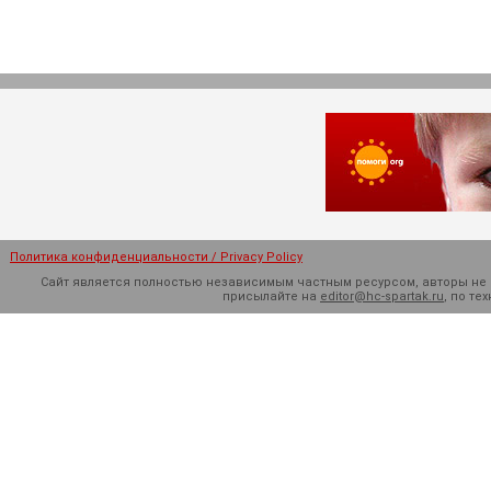
Политика конфиденциальности / Privacy Policy
Сайт является полностью независимым частным ресурсом, авторы не н
присылайте на
editor@hc-spartak.ru
, по т