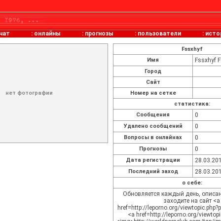
чат
:
онлайны
:
прогнозы
:
пользователи
:
исто
Fssxhyf
Имя
Fssxhyf 
Город
Сайт
нет фотографии
Номер на сетке
статистика:
Cообщения
0
Удалено сообщений
0
Вопросы в онлайнах
0
Прогнозы
0
Дата регистрации
28.03.201
Последний заход
28.03.201
о себе:
Обновляется каждый день, описан
заходите на сайт <a
href=http://leporno.org/viewtopic.ph
<a href=http://leporno.org/viewtop