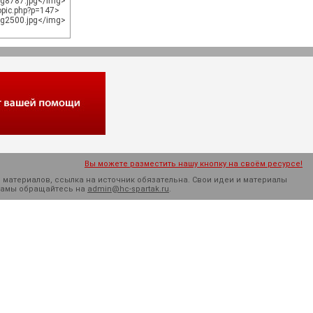
mg8787.jpg</img>
topic.php?p=147>
mg2500.jpg</img>
Вы можете разместить нашу кнопку на своём ресурсе!
 материалов, ссылка на источник обязательна. Cвои идеи и материалы
кламы обращайтесь на
admin@hc-spartak.ru
.