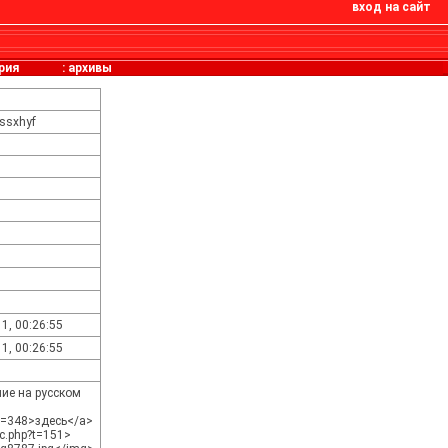
вход на сайт
рия
:
архивы
Fssxhyf
1, 00:26:55
1, 00:26:55
ие на русском
p?p=348>здесь</a>
ic.php?t=151>