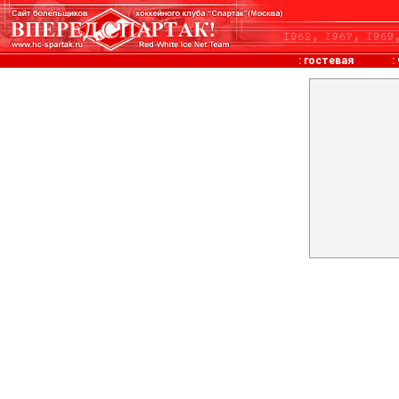
:
гостевая
: