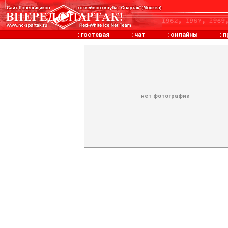
:
гостевая
:
чат
:
онлайны
:
п
нет фотографии