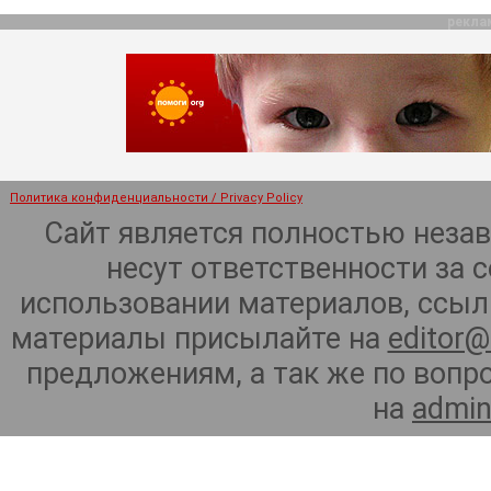
рекла
Политика конфиденциальности / Privacy Policy
Сайт является полностью неза
несут ответственности за 
использовании материалов, ссылк
материалы присылайте на
editor@
предложениям, а так же по воп
на
admin