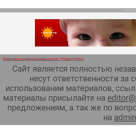
рекла
Политика конфиденциальности / Privacy Policy
Сайт является полностью неза
несут ответственности за 
использовании материалов, ссылк
материалы присылайте на
editor@
предложениям, а так же по воп
на
admin