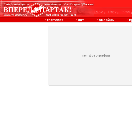
:
гостевая
:
чат
:
онлайны
:
п
нет фотографии