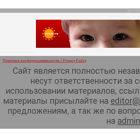
рекла
Политика конфиденциальности / Privacy Policy
Сайт является полностью неза
несут ответственности за 
использовании материалов, ссылк
материалы присылайте на
editor@
предложениям, а так же по воп
на
admin