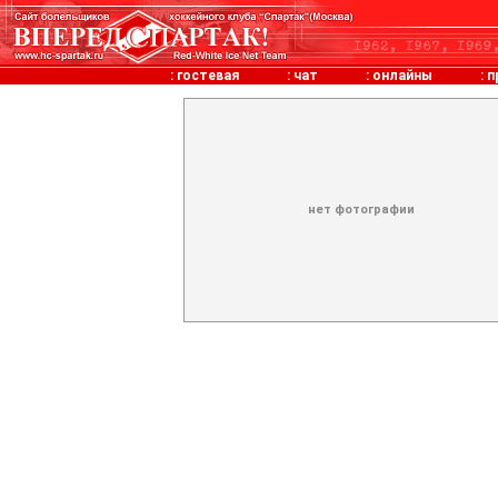
:
гостевая
:
чат
:
онлайны
:
п
нет фотографии