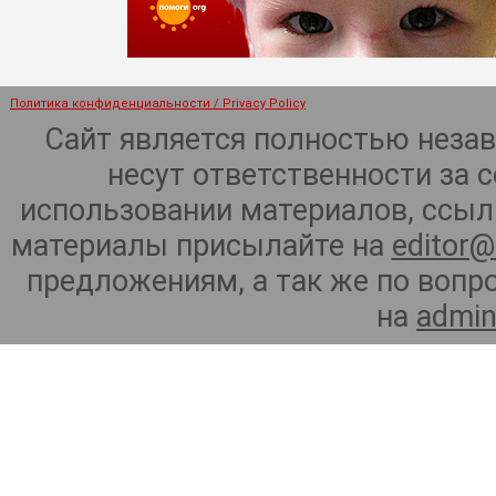
Политика конфиденциальности / Privacy Policy
Сайт является полностью неза
несут ответственности за 
использовании материалов, ссылк
материалы присылайте на
editor@
предложениям, а так же по воп
на
admin