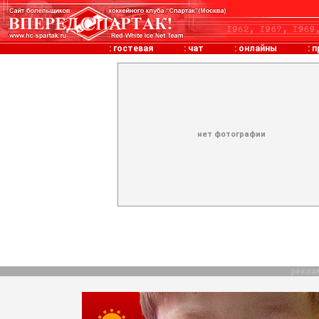
:
гостевая
:
чат
:
онлайны
:
п
нет фотографии
рекла