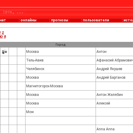
чат
:
онлайны
:
прогнозы
:
пользователи
:
исто
Y
Z
Ю
Я
Город
Москва
Антон
Тель-Авив
Aфанасий Абрамови
Челябинск
Андрей Якушев
Москва
Андрей Барганов
Магнитогорск-Москва
Москва
Антон Желябин
Москва
Алексей
Mow
Аnna Аnna