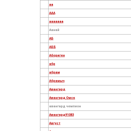
аа
ААА
ааааааа
Аанай
АБ
АББ
Абориген
абр
абрам
Абрамыч
Авангард
Авангард Омск
авангард чемпион
Авангард91083
Август