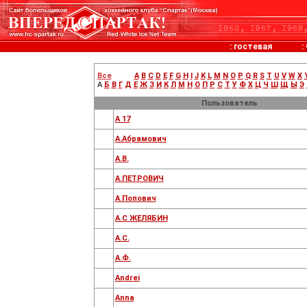
:
гостевая
:
Все
A
B
C
D
E
F
G
H
I
J
K
L
M
N
O
P
Q
R
S
T
U
V
W
X
А
Б
В
Г
Д
Е
Ж
З
И
К
Л
М
Н
О
П
Р
С
Т
У
Ф
Х
Ц
Ч
Ш
Щ
Ы
Э
Пользователь
А 17
А.Абрамович
А.В.
А.ПЕТРОВИЧ
А.Попович
А.С ЖЕЛЯБИН
А.С.
А.Ф.
Аndrei
Аnna