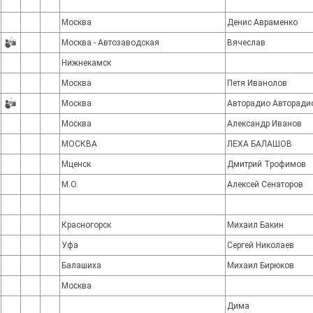
Москва
Денис Авраменко
Москва - Автозаводская
Вячеслав
Нижнекамск
Москва
Петя Иванолов
Москва
Авторадио Авторади
Москва
Александр Иванов
МОСКВА
ЛЕХА БАЛАШОВ
Мценск
Дмитрий Трофимов
М.О.
Алексей Сенаторов
Красногорск
Михаил Бакин
Уфа
Сергей Николаев
Балашиха
Михаил Бирюков
Москва
Дима