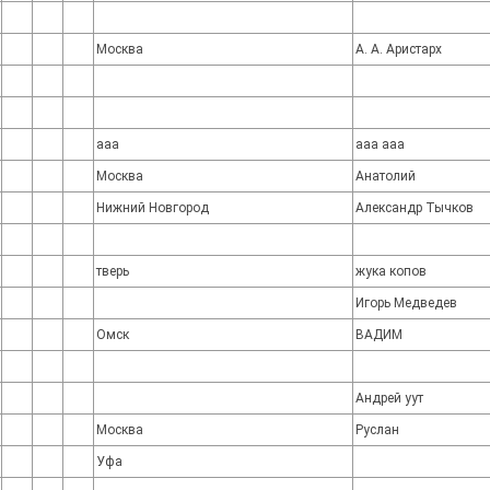
Москва
А. А. Аристарх
ааа
ааа ааа
Москва
Анатолий
Нижний Новгород
Александр Тычков
тверь
жука копов
Игорь Медведев
Омск
ВАДИМ
Андрей уут
Москва
Руслан
Уфа