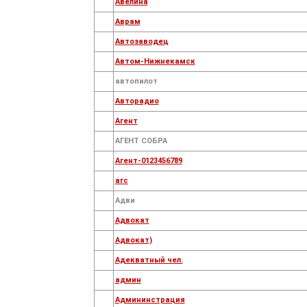
Авелина
Аврам
Автозаводец
Автом-Нижнекамск
автопилот
Авторадио
Агент
АГЕНТ СОБРА
Агент-0123456789
агс
Адви
Адвокат
Адвокат)
Адекватный чел.
админ
Админинстрация