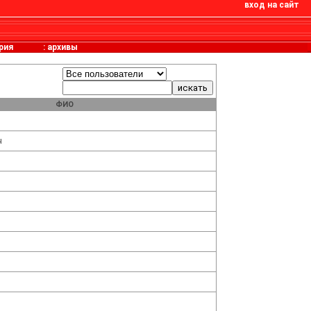
вход на сайт
рия
:
архивы
ФИО
ч