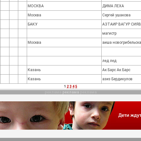
МОСКВА
ДИМА ЛЕХА
Москва
Сергей ушакова
БАКУ
АЗТАИР ВАГУР СИЯ
магистр
Москва
аиша новогрибельск
лед лед
Казань
Ак Барс Ак Барс
Казань
азиз Бердикулов
1
2
3
4
5
реклама
реклама
реклама