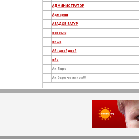
АДМИНИСТРАТОР
Адмирал
АЗАДОВ ВАГУР
азазело
аиша
Айнцвайдрай
айс
Ак Барс
Ак барс чемпион!!!