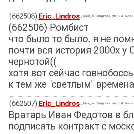
(662508)
Eric_Lindros
, Мск, м.Спартак, ул. К.И. Бес
(662506) Ромбист
что было то было. я не пом
почти вся история 2000х у
чернотой((
хотя вот сейчас говнобоссы
к тем же "светлым" времен
(662507)
Eric_Lindros
, Мск, м.Спартак, ул. К.И. Бес
Вратарь Иван Федотов в б
подписать контракт с моск