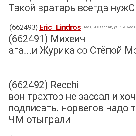
Такой вратарь всегда нужОн 
(662493)
Eric_Lindros
, Мск, м.Спартак, ул. К.И. Бес
(662491) Михеич
ага...и Журика со Стёпой 
(662492) Recchi
вон трахтор не зассал и хо
подписать. норвегов надо тя
ЧМ отыграли