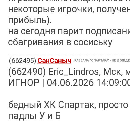
некоторые игрочки, получен
прибыль).
на сегодня парит подписан
сбагривания в сосиську
(662495)
СанСаныч
, РАЗВАЛА "СПАРТАКА"- НЕ ДОЖД
(662490) Eric_Lindros, Мск, 
ИГНОР | 04.06.2026 14:09:0
бедный ХК Спартак, просто 
падлы У и Б