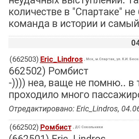
неудачных выступлений. Та
количестве в "Спартаке" не
команда в истории и самы
0
(662503)
Eric_Lindros
, Мск, м.Спартак, ул. К.И. Бес
662502) Ромбист
-)))) неа, ваще не помню.. 
проходило много пассажир
Отредактировано: Eric_Lindros, 04.06
(662502)
Ромбист
, ДС Сокольники