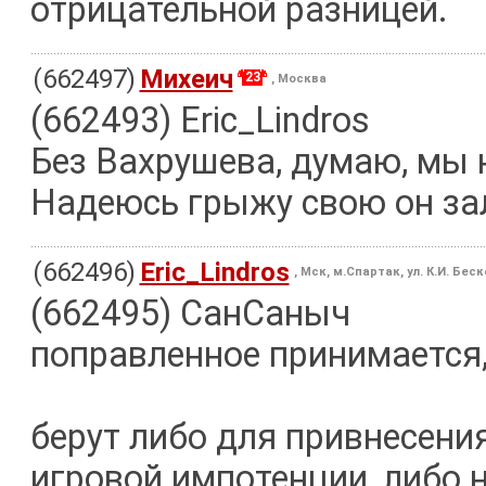
отрицательной разницей.
(662497)
Михеич
23
, Москва
(662493) Eric_Lindros
Без Вахрушева, думаю, мы н
Надеюсь грыжу свою он зал
(662496)
Eric_Lindros
, Мск, м.Спартак, ул. К.И. Бес
(662495) СанСаныч
поправленное принимается,
берут либо для привнесени
игровой импотенции, либо 