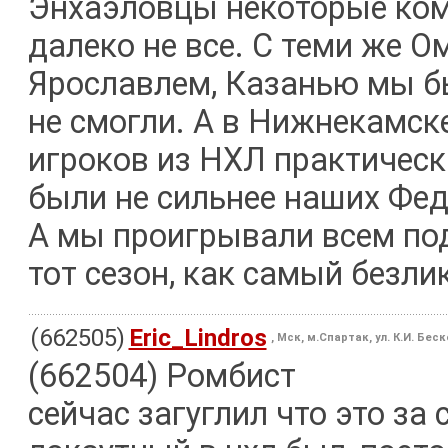
Энхаэловцы некоторые кома
далеко не все. С теми же О
Ярославлем, Казанью мы б
не смогли. А в Нижнекамске
игроков из НХЛ практически
были не сильнее наших Фед
А мы проигрывали всем по
тот сезон, как самый безли
(662505)
Eric_Lindros
, Мск, м.Спартак, ул. К.И. Бес
(662504) Ромбист
сейчас загуглил что это за 