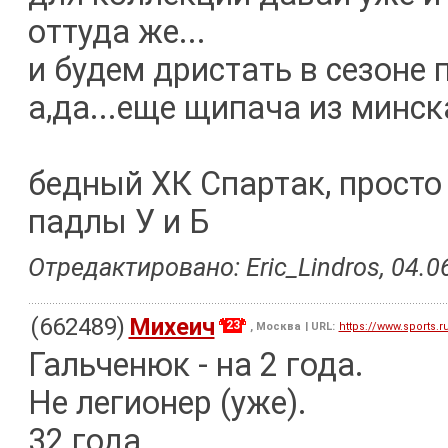
оттуда же...
и будем дристать в сезоне 
а,да...еще щипача из минска
бедный ХК Спартак, просто 
падлы У и Б
Отредактировано: Eric_Lindros, 04.06
(662489)
Михеич
23
, Москва
| URL:
https://www.sports.r
Гальченюк - на 2 года.
Не легионер (уже).
32 года