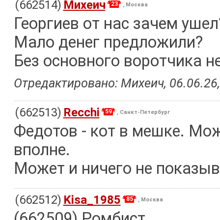
(662514)
Михеич
23
, Москва
Георгиев от нас зачем ушел
Мало денег предложили?
Без основного воротчика н
Отредактировано: Михеич, 06.06.26,
(662513)
Recchi
59
, Санкт-Петербург
Федотов - кот в мешке. Мо
вполне.
Может и ничего не показыв
(662512)
Kisa_1985
85
, Москва
(662509) Ромбист