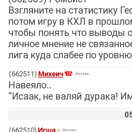
Взгляните на статистику Ге
потом игру в КХЛ в прошлом
чтобы понять что выводы о 
личное мнение не связанное
лига куда слабее по уровню
(662511)
Михеич
23
, Москва
Навеяло..
“Исаак, не валяй дурака! И
0
(662510)
Игша
, Москва