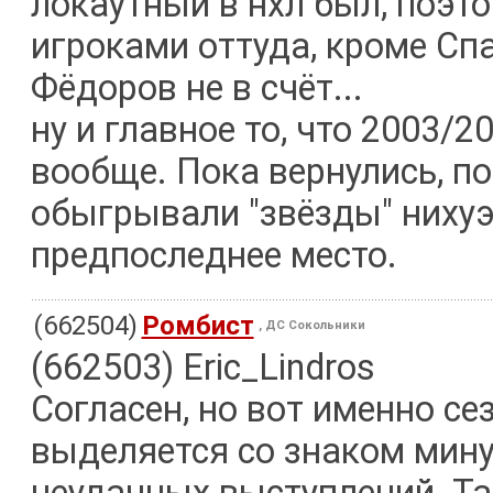
локаутный в нхл был, поэт
игроками оттуда, кроме Сп
Фёдоров не в счёт...
ну и главное то, что 2003/
вообще. Пока вернулись, по
обыгрывали "звёзды" нихуэл
предпоследнее место.
(662504)
Ромбист
, ДС Сокольники
(662503) Eric_Lindros
Согласен, но вот именно сез
выделяется со знаком мин