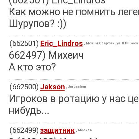
(662501) Eric_Lindros
Как можно не помнить леге
Шурупов? :))
(662501)
Eric_Lindros
, Мск, м.Спартак, ул. К.И. Бес
662497) Михеич
А кто это?
(662500)
Jakson
, Jerusalem
Игроков в ротацию у нас це
нибудь...
(662499)
защитник
, Москва