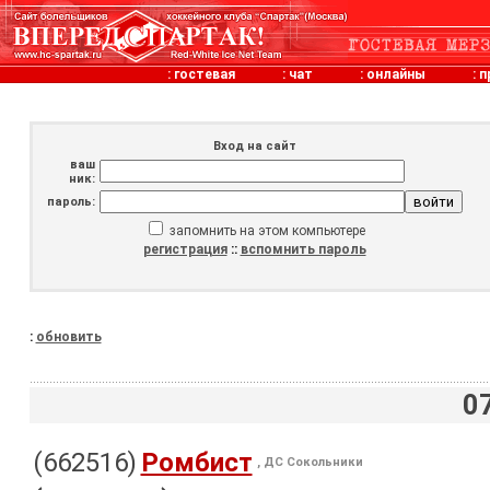
:
гостевая
:
чат
:
онлайны
:
п
Вход на сайт
ваш
ник:
пароль:
запомнить на этом компьютере
регистрация
::
вспомнить пароль
:
обновить
0
(662516)
Ромбист
, ДС Сокольники