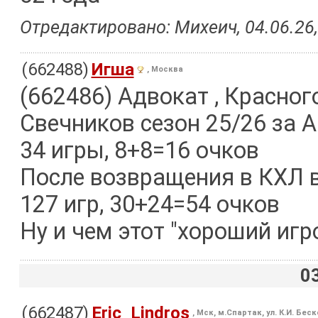
Отредактировано: Михеич, 04.06.26,
(662488)
Игша
, Москва
(662486) Адвокат , Красног
Свечников сезон 25/26 за 
34 игры, 8+8=16 очков
После возвращения в КХЛ в
127 игр, 30+24=54 очков
Ну и чем этот "хороший игр
0
(662487)
Eric_Lindros
, Мск, м.Спартак, ул. К.И. Бес