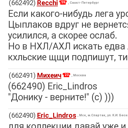
(662492)
Recchi
59
, Санкт-Петербург
Если какого-нибудь лега ур
Цыплаков вдруг не вернется
усилился, а скорее ослаб.
Но в НХЛ/АХЛ искать едва 
кхльские щщи подпишут, ти
(662491)
Михеич
23
, Москва
(662490) Eric_Lindros
"Донику - верните!" (с) )))
(662490)
Eric_Lindros
, Мск, м.Спартак, ул. К.И. Бес
для коллекции давай уже и