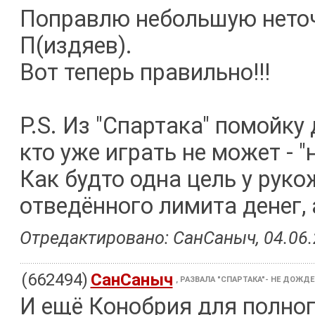
Поправлю небольшую неточно
П(издяев).
Вот теперь правильно!!!
P.S. Из "Спартака" помойку
кто уже играть не может - 
Как будто одна цель у руко
отведённого лимита денег, 
Отредактировано: СанСаныч, 04.06.2
(662494)
СанСаныч
, РАЗВАЛА "СПАРТАКА"- НЕ ДОЖД
И ещё Конобрия для полног