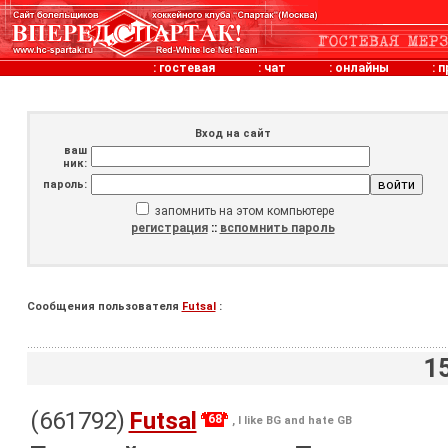
:
гостевая
:
чат
:
онлайны
:
п
Вход на сайт
ваш
ник:
пароль:
запомнить на этом компьютере
регистрация
::
вспомнить пароль
Сообщения пользователя
Futsal
:
1
(661792)
Futsal
68
, I like BG and hate GB