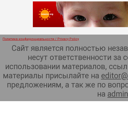
Политика конфиденциальности / Privacy Policy
Сайт является полностью неза
несут ответственности за 
использовании материалов, ссылк
материалы присылайте на
editor@
предложениям, а так же по воп
на
admin