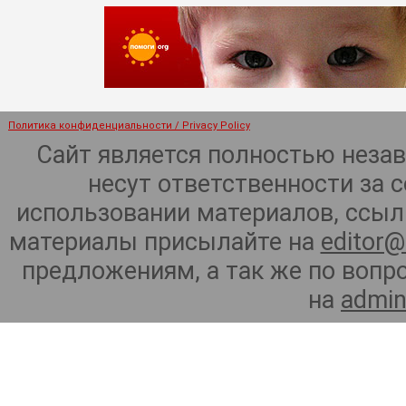
Политика конфиденциальности / Privacy Policy
Сайт является полностью неза
несут ответственности за 
использовании материалов, ссылк
материалы присылайте на
editor@
предложениям, а так же по воп
на
admin