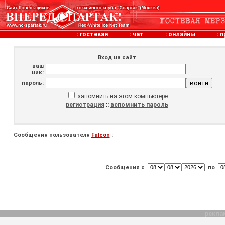
:
гостевая
:
чат
:
онлайны
:
п
Вход на сайт
ваш
ник:
пароль:
запомнить на этом компьютере
регистрация
::
вспомнить пароль
Сообщения пользователя
Falcon
:
Сообщения с
по
рекла