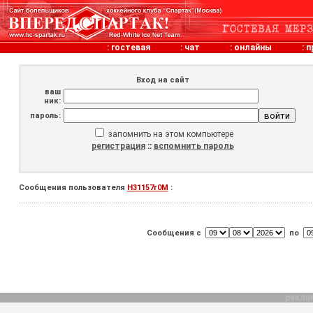
:
гостевая
:
чат
:
онлайны
:
п
Вход на сайт
ваш
ник:
пароль:
запомнить на этом компьютере
регистрация
::
вспомнить пароль
Сообщения пользователя
H31157r0M
:
Сообщения с
по
рекла