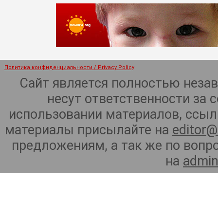
Политика конфиденциальности / Privacy Policy
Сайт является полностью неза
несут ответственности за 
использовании материалов, ссылк
материалы присылайте на
editor@
предложениям, а так же по воп
на
admin