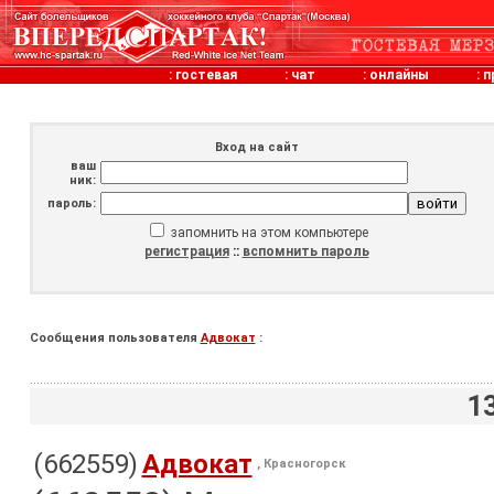
:
гостевая
:
чат
:
онлайны
:
п
Вход на сайт
ваш
ник:
пароль:
запомнить на этом компьютере
регистрация
::
вспомнить пароль
Сообщения пользователя
Адвокат
:
1
(662559)
Адвокат
, Красногорск