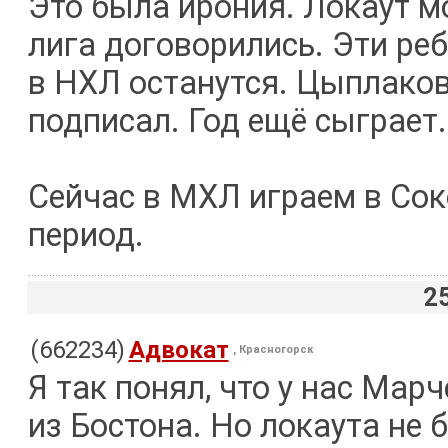
Это была ирония. Локаут мо
лига договорились. Эти реб
в НХЛ останутся. Цыплаков
подписал. Год ещё сыграет.
Сейчас в МХЛ играем в Соко
период.
2
(662234)
Адвокат
, Красногорск
Я так понял, что у нас Мар
из Бостона. Но локаута не 