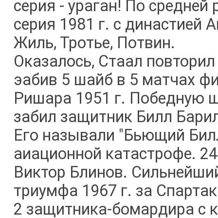
серия - ураган! По средней
серия 1981 г. с династией 
Жиль, Тротье, Потвин.
Оказалось, Стаал повторил 
эабив 5 шайб в 5 матчах ф
Ришара 1951 г. Победную ш
забил защитник Билл Барил
Его называли "Бьющий Билл"
аиационной катастрофе. 24 
Виктор Блинов. Сильнейший
триумфа 1967 г. за Спартак
2 защитника-бомардира с к