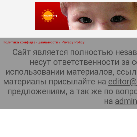
Политика конфиденциальности / Privacy Policy
Сайт является полностью неза
несут ответственности за 
использовании материалов, ссылк
материалы присылайте на
editor@
предложениям, а так же по воп
на
admin