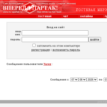
:
гостевая
:
чат
:
онлайны
:
п
Вход на сайт
ваш
ник:
пароль:
запомнить на этом компьютере
регистрация
::
вспомнить пароль
Сообщения пользователя
Yurez
:
Сообщения с
по
рекла