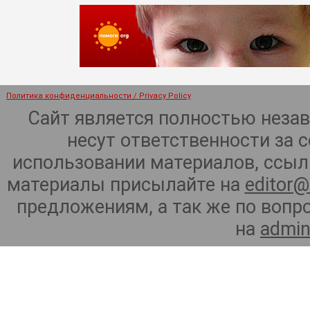
Политика конфиденциальности / Privacy Policy
Сайт является полностью неза
несут ответственности за 
использовании материалов, ссылк
материалы присылайте на
editor@
предложениям, а так же по воп
на
admin