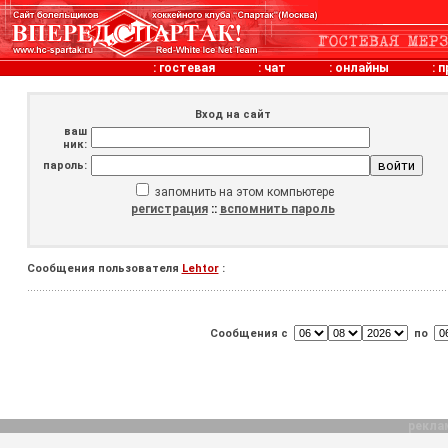
:
гостевая
:
чат
:
онлайны
:
п
Вход на сайт
ваш
ник:
пароль:
запомнить на этом компьютере
регистрация
::
вспомнить пароль
Сообщения пользователя
Lehtor
:
Сообщения с
по
рекла