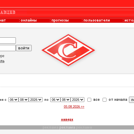
чат
:
онлайны
:
прогнозы
:
пользователи
:
исто
ере
оль
все
от начала
ия с
по
05.08.2026 >>
наверх
реклама
реклама
реклама