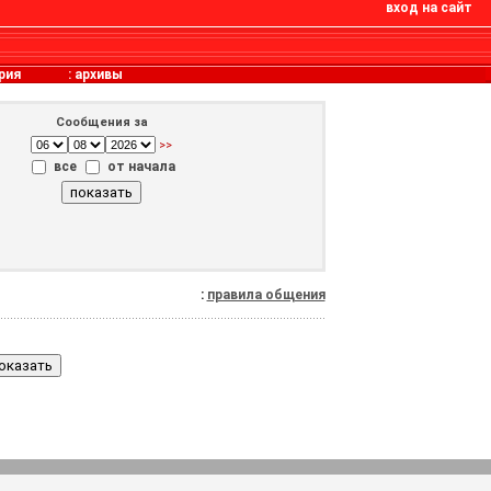
вход на сайт
рия
:
архивы
Сообщения за
>>
все
от начала
:
правила общения