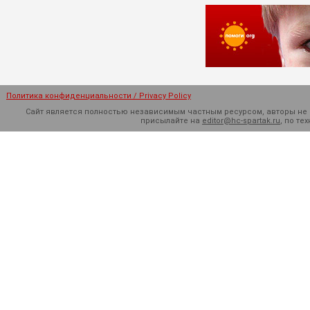
Политика конфиденциальности / Privacy Policy
Сайт является полностью независимым частным ресурсом, авторы не н
присылайте на
editor@hc-spartak.ru
, по т