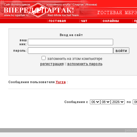
:
гостевая
:
чат
:
онлайны
:
п
Вход на сайт
ваш
ник:
пароль:
запомнить на этом компьютере
регистрация
::
вспомнить пароль
Сообщения пользователя
Yurza
:
Сообщения с
по
рекла