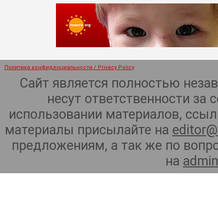
Политика конфиденциальности / Privacy Policy
Сайт является полностью неза
несут ответственности за 
использовании материалов, ссылк
материалы присылайте на
editor@
предложениям, а так же по воп
на
admin