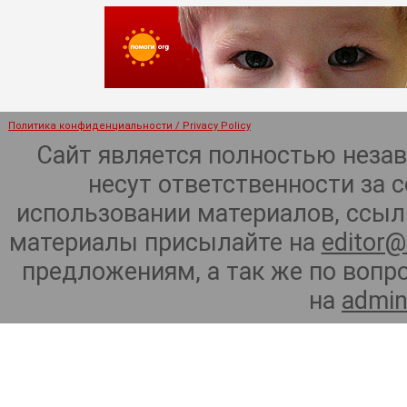
Политика конфиденциальности / Privacy Policy
Сайт является полностью неза
несут ответственности за 
использовании материалов, ссылк
материалы присылайте на
editor@
предложениям, а так же по воп
на
admin