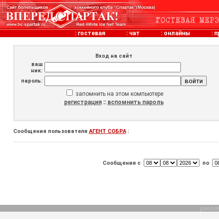
:
гостевая
:
чат
:
онлайны
:
п
Вход на сайт
ваш
ник:
пароль:
запомнить на этом компьютере
регистрация
::
вспомнить пароль
Сообщения пользователя
АГЕНТ СОБРА
:
Сообщения с
по
рекла