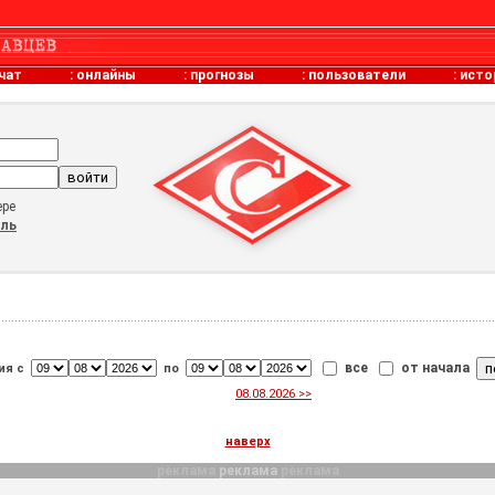
чат
:
онлайны
:
прогнозы
:
пользователи
:
исто
ере
оль
все
от начала
ия с
по
08.08.2026 >>
наверх
реклама
реклама
реклама