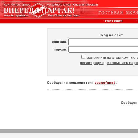
:
гостевая
:
Вход на сайт
ваш ник:
пароль:
запомнить на этом компьют
регистрация
::
вспомнить пар
Сообщения пользователя
youngfanat
:
Сообщен