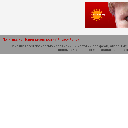
Политика конфиденциальности / Privacy Policy
Сайт является полностью независимым частным ресурсом, авторы не н
присылайте на
editor@hc-spartak.ru
, по т