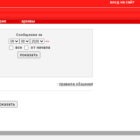
вход на сайт
рия
:
архивы
Сообщения за
>>
все
от начала
:
правила общения