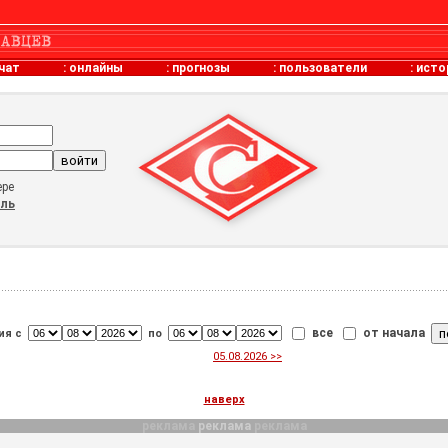
чат
:
онлайны
:
прогнозы
:
пользователи
:
исто
ере
оль
все
от начала
ия с
по
05.08.2026 >>
наверх
реклама
реклама
реклама