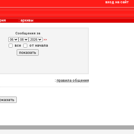
вход на сайт
рия
:
архивы
Сообщения за
>>
все
от начала
:
правила общения