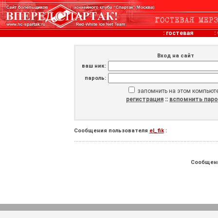
:
гостевая
:
Вход на сайт
ваш ник:
пароль:
запомнить на этом компьют
регистрация
::
вспомнить пар
Сообщения пользователя
el_fik
:
Сообщен