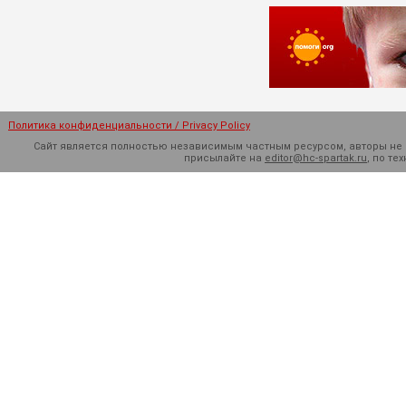
Политика конфиденциальности / Privacy Policy
Сайт является полностью независимым частным ресурсом, авторы не н
присылайте на
editor@hc-spartak.ru
, по т