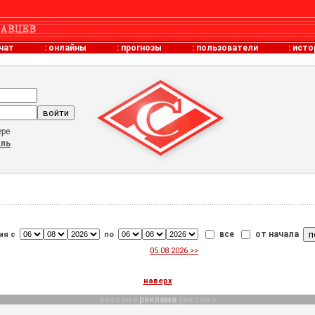
чат
:
онлайны
:
прогнозы
:
пользователи
:
исто
ере
оль
все
от начала
ия с
по
05.08.2026 >>
наверх
реклама
реклама
реклама