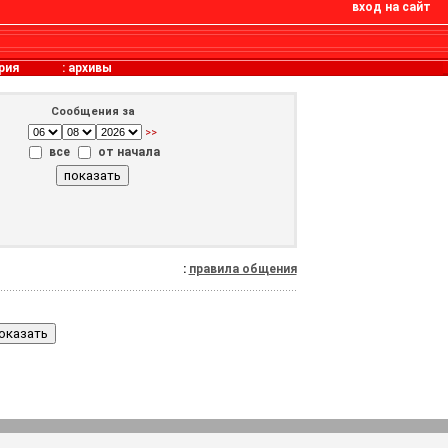
вход на сайт
рия
:
архивы
Сообщения за
>>
все
от начала
:
правила общения