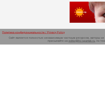
Политика конфиденциальности / Privacy Policy
Сайт является полностью независимым частным ресурсом, авторы не н
присылайте на
editor@hc-spartak.ru
, по т