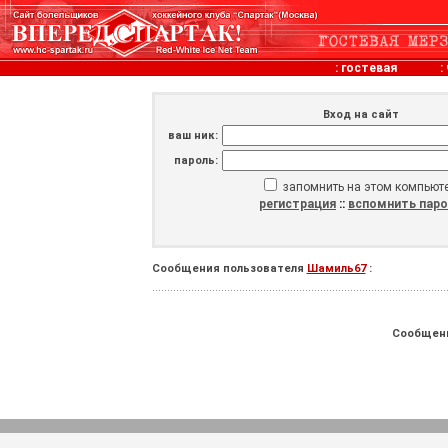
:
гостевая
:
Вход на сайт
ваш ник:
пароль:
запомнить на этом компьют
регистрация
::
вспомнить пар
Сообщения пользователя
Шамиль67
:
Сообщен