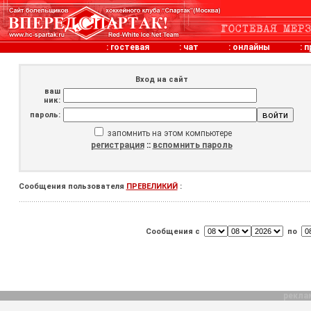
:
гостевая
:
чат
:
онлайны
:
п
Вход на сайт
ваш
ник:
пароль:
запомнить на этом компьютере
регистрация
::
вспомнить пароль
Сообщения пользователя
ПРЕВЕЛИКИЙ
:
Сообщения с
по
рекла