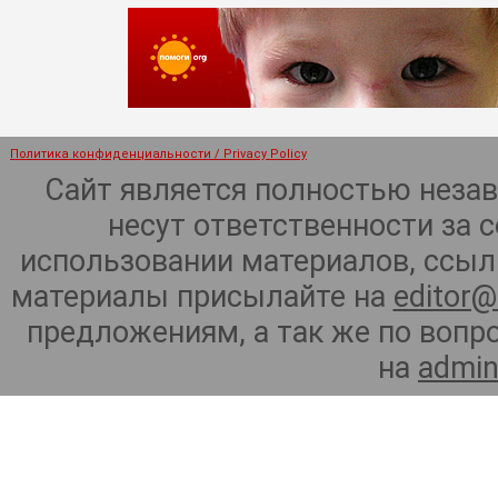
Политика конфиденциальности / Privacy Policy
Сайт является полностью неза
несут ответственности за 
использовании материалов, ссылк
материалы присылайте на
editor@
предложениям, а так же по воп
на
admin