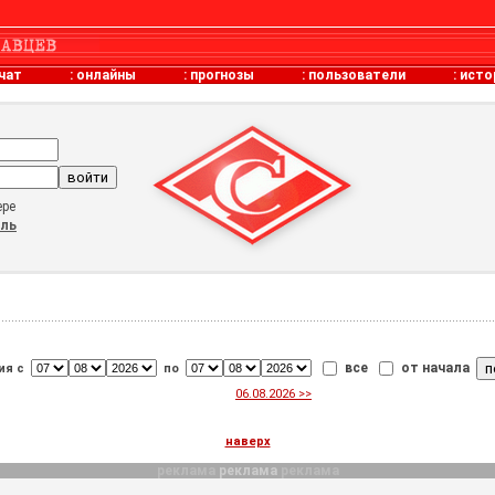
чат
:
онлайны
:
прогнозы
:
пользователи
:
исто
ере
оль
все
от начала
ия с
по
06.08.2026 >>
наверх
реклама
реклама
реклама