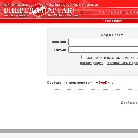
:
гостевая
:
Вход на сайт
ваш ник:
пароль:
запомнить на этом компьют
регистрация
::
вспомнить пар
Сообщения пользователя
-=SweD=-
:
Сообщен