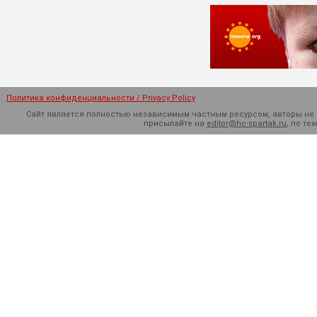
Политика конфиденциальности / Privacy Policy
Сайт является полностью независимым частным ресурсом, авторы не н
присылайте на
editor@hc-spartak.ru
, по т