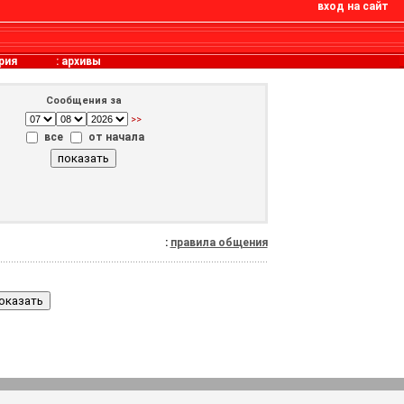
вход на сайт
рия
:
архивы
Сообщения за
>>
все
от начала
:
правила общения