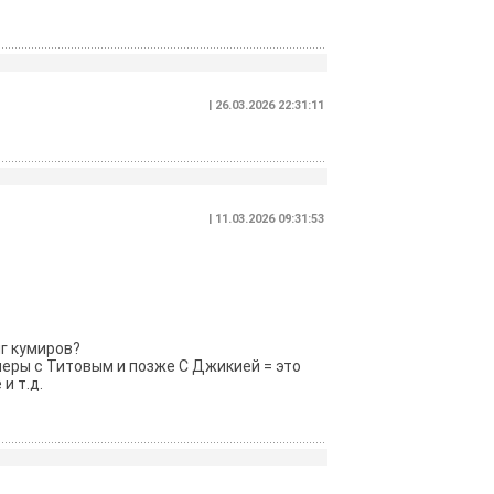
| 26.03.2026 22:31:11
| 11.03.2026 09:31:53
нг кумиров?
меры с Титовым и позже С Джикией = это
и т.д.