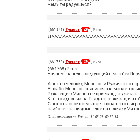
Чему ты радуешься?
29
(661946)
Турыст
, Рига
ДААААААААААААААААААААААААААААААААААААА
29
(661769)
Турыст
, Рига
(661768) Pircs
Начнем , вангую, следующий сезон без Поряд
А вот по чесноку, Морозов и Ружичка вот п
Если бы Морозов появился в команде только
Ружа еще с Милана не приехал, да уже и не 
Кто-то здесь из-за Тодда переживал, и что
С высоты своих седых лет понял, что с иг
наиболее наглядные, еще на вскидку Митрес
Отредактировано: Турыст, 11.03.26, 09:32:18