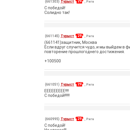
29
(661303)
Турыст
, Рига
С победой!
Солидно так!
29
(661145)
Турыст
, Рига
(661141)защитник, Москва
Если вдруг случится чудо, и мы выйдем в фи
повторение прошлогоднего достижения.
+100500
29
(661051)
Турыст
, Рига
EEEEEEEEE!!!!
С победой!!!!!!
29
(660995)
Турыст
, Рига
С победой!