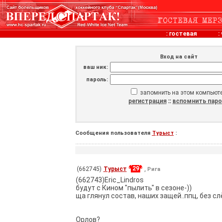
:
гостевая
:
Вход на сайт
ваш ник:
пароль:
запомнить на этом компьют
регистрация
::
вспомнить пар
Сообщения пользователя
Турыст
:
29
(662745)
Турыст
, Рига
(662743)Eric_Lindros
будут с Кином "пылить" в сезоне-))
ща глянул состав, наших защей..ппц, без с
Орлов?