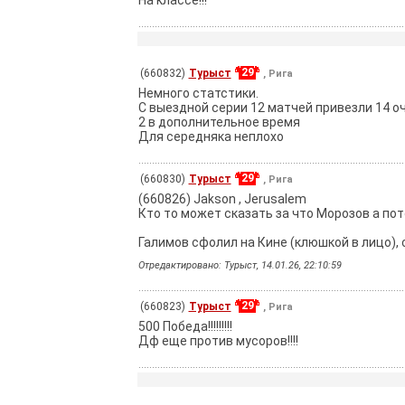
На классе!!!
29
(660832)
Турыст
, Рига
Немного статстики.
С выездной серии 12 матчей привезли 14 оч
2 в дополнительное время
Для середняка неплохо
29
(660830)
Турыст
, Рига
(660826) Jakson , Jerusalem
Кто то может сказать за что Морозов а по
Галимов сфолил на Кине (клюшкой в лицо), 
Отредактировано: Турыст, 14.01.26, 22:10:59
29
(660823)
Турыст
, Рига
500 Победа!!!!!!!!!
Дф еще против мусоров!!!!