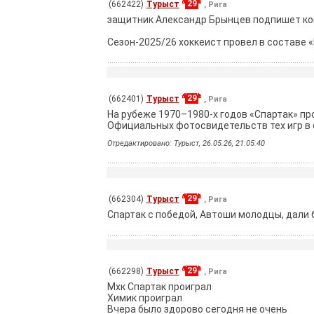
29
(662422)
Турыст
, Рига
защитник Александр Брынцев подпишет кон
Сезон-2025/26 хоккеист провел в составе 
29
(662401)
Турыст
, Рига
Hа рубеже 1970–1980-х годов «Спартак» п
Официальных фотосвидетельств тех игр в 
Отредактировано: Турыст, 26.05.26, 21:05:40
29
(662304)
Турыст
, Рига
Спартак с победой, Автоши молодцы, дали 
29
(662298)
Турыст
, Рига
Мхк Спартак проиграл
Химик проиграл
Вчера было здорово сегодня не очень