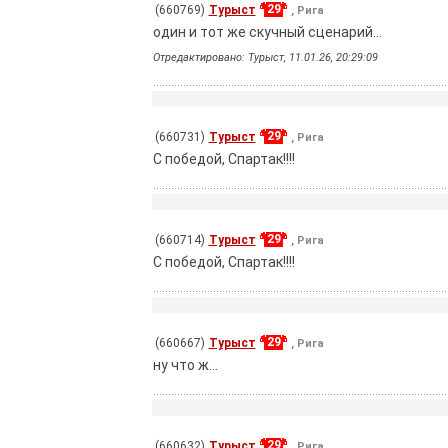
29
(660769)
Турыст
, Рига
один и тот же скучный сценарий...
Отредактировано: Турыст, 11.01.26, 20:29:09
29
(660731)
Турыст
, Рига
С победой, Спартак!!!!
29
(660714)
Турыст
, Рига
С победой, Спартак!!!!
29
(660667)
Турыст
, Рига
ну что ж...
29
(660632)
Турыст
, Рига