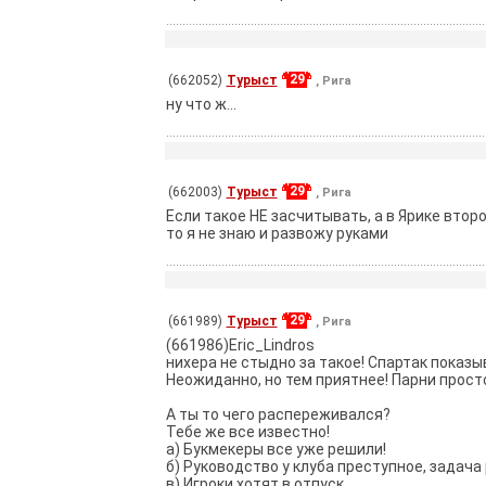
29
(662052)
Турыст
, Рига
ну что ж...
29
(662003)
Турыст
, Рига
Если такое НЕ засчитывать, а в Ярике второ
то я не знаю и развожу руками
29
(661989)
Турыст
, Рига
(661986)Eric_Lindros
нихера не стыдно за такое! Спартак показыв
Неожиданно, но тем приятнее! Парни прост
А ты то чего распереживался?
Тебе же все известно!
а) Букмекеры все уже решили!
б) Руководство у клуба преступное, задача
в) Игроки хотят в отпуск