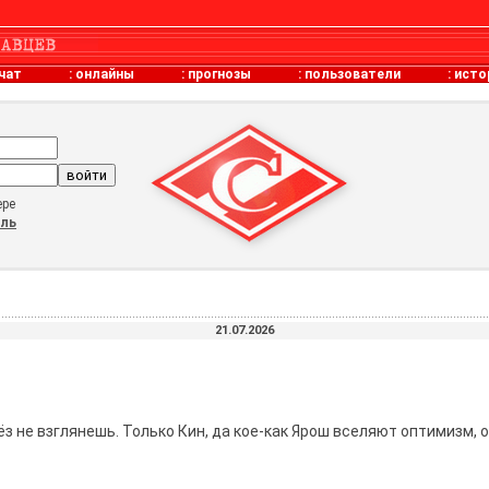
чат
:
онлайны
:
прогнозы
:
пользователи
:
исто
ере
оль
21.07.2026
лёз не взглянешь. Только Кин, да кое-как Ярош вселяют оптимизм,