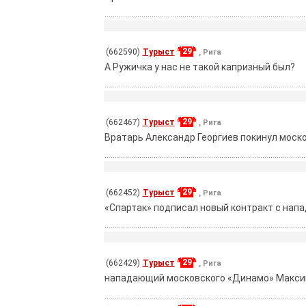
29
(662590)
Турыст
, Рига
A Pужичка у нас не такой капризный был?
29
(662467)
Турыст
, Рига
Вратарь Александр Георгиев покинул моско
29
(662452)
Турыст
, Рига
«Спартак» подписал новый контракт с нап
29
(662429)
Турыст
, Рига
нападающий московского «Динамо» Максим 