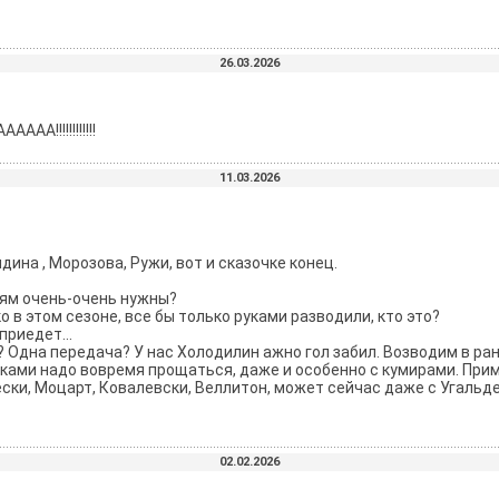
26.03.2026
!!!!!!!!!!!!
11.03.2026
ина , Морозова, Ружи, вот и сказочке конец.
рям очень-очень нужны?
 в этом сезоне, все бы только руками разводили, кто это?
приедет...
? Одна передача? У нас Холодилин ажно гол забил. Возводим в ра
роками надо вовремя прощаться, даже и особенно с кумирами. При
ки, Моцарт, Ковалевски, Веллитон, может сейчас даже с Угальде 
02.02.2026