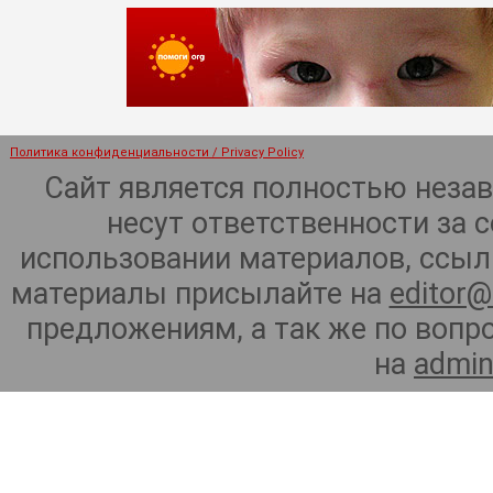
Политика конфиденциальности / Privacy Policy
Сайт является полностью неза
несут ответственности за 
использовании материалов, ссылк
материалы присылайте на
editor@
предложениям, а так же по воп
на
admin