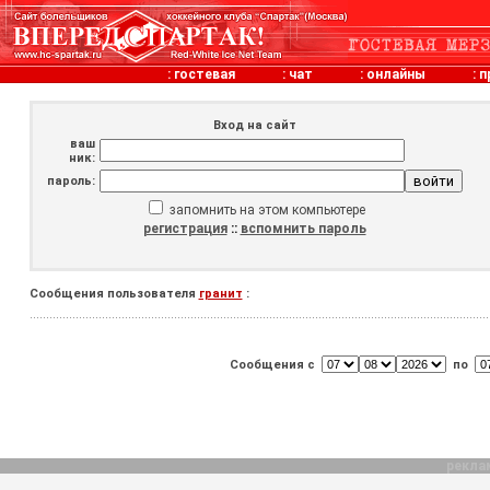
:
гостевая
:
чат
:
онлайны
:
п
Вход на сайт
ваш
ник:
пароль:
запомнить на этом компьютере
регистрация
::
вспомнить пароль
Сообщения пользователя
гранит
:
Сообщения с
по
рекла