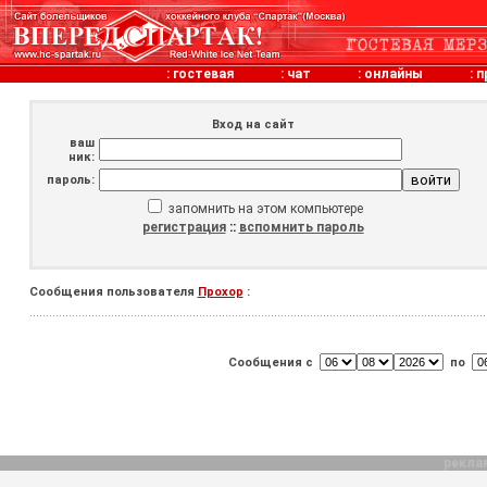
:
гостевая
:
чат
:
онлайны
:
п
Вход на сайт
ваш
ник:
пароль:
запомнить на этом компьютере
регистрация
::
вспомнить пароль
Сообщения пользователя
Прохор
:
Сообщения с
по
рекла