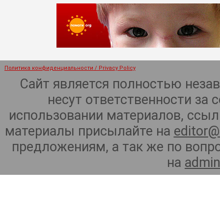
Политика конфиденциальности / Privacy Policy
Сайт является полностью неза
несут ответственности за 
использовании материалов, ссылк
материалы присылайте на
editor@
предложениям, а так же по воп
на
admin