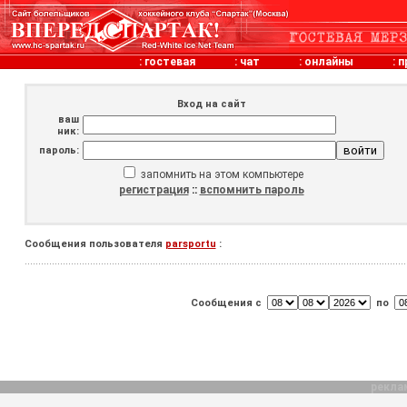
:
гостевая
:
чат
:
онлайны
:
п
Вход на сайт
ваш
ник:
пароль:
запомнить на этом компьютере
регистрация
::
вспомнить пароль
Сообщения пользователя
parsportu
:
Сообщения с
по
рекла