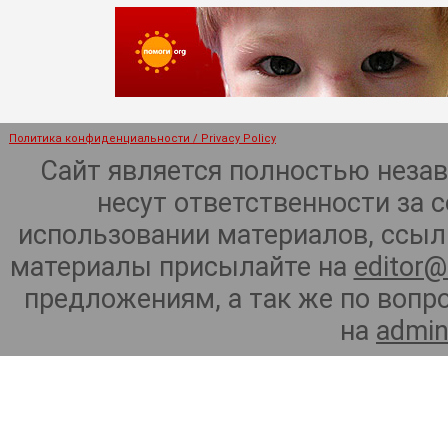
Политика конфиденциальности / Privacy Policy
Сайт является полностью неза
несут ответственности за 
использовании материалов, ссылк
материалы присылайте на
editor@
предложениям, а так же по воп
на
admin