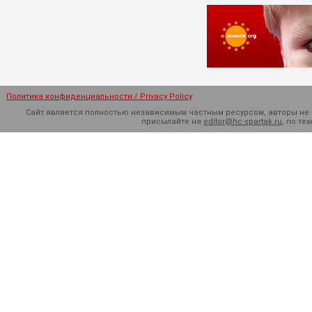
Политика конфиденциальности / Privacy Policy
Сайт является полностью независимым частным ресурсом, авторы не н
присылайте на
editor@hc-spartak.ru
, по т