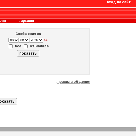
вход на сайт
рия
:
архивы
Сообщения за
>>
все
от начала
:
правила общения