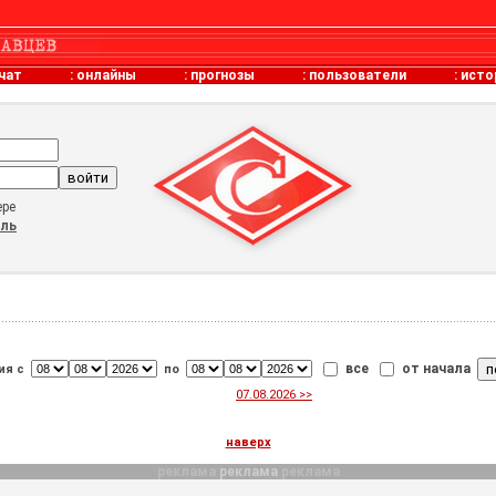
чат
:
онлайны
:
прогнозы
:
пользователи
:
исто
ере
оль
все
от начала
ия с
по
07.08.2026 >>
наверх
реклама
реклама
реклама