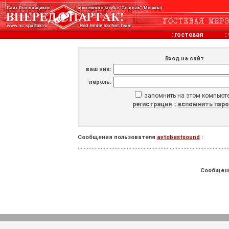
:
гостевая
:
Вход на сайт
ваш ник:
пароль:
запомнить на этом компьют
регистрация
::
вспомнить пар
Сообщения пользователя
avtobestsound
:
Сообщен