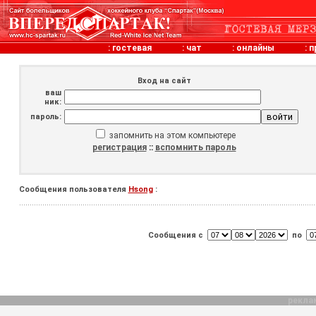
:
гостевая
:
чат
:
онлайны
:
п
Вход на сайт
ваш
ник:
пароль:
запомнить на этом компьютере
регистрация
::
вспомнить пароль
Сообщения пользователя
Hsong
:
Сообщения с
по
рекла