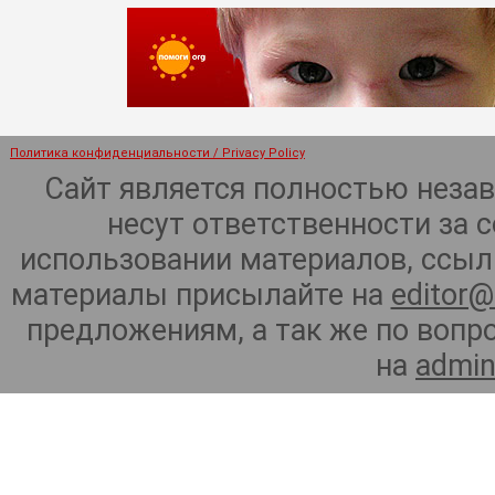
Политика конфиденциальности / Privacy Policy
Сайт является полностью неза
несут ответственности за 
использовании материалов, ссылк
материалы присылайте на
editor@
предложениям, а так же по воп
на
admin