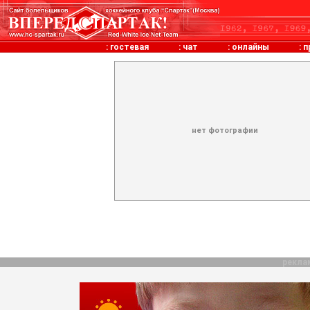
:
гостевая
:
чат
:
онлайны
:
п
нет фотографии
рекла