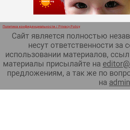
Политика конфиденциальности / Privacy Policy
Сайт является полностью неза
несут ответственности за 
использовании материалов, ссылк
материалы присылайте на
editor@
предложениям, а так же по воп
на
admin