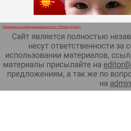
Политика конфиденциальности / Privacy Policy
Сайт является полностью неза
несут ответственности за 
использовании материалов, ссылк
материалы присылайте на
editor@
предложениям, а так же по воп
на
admin