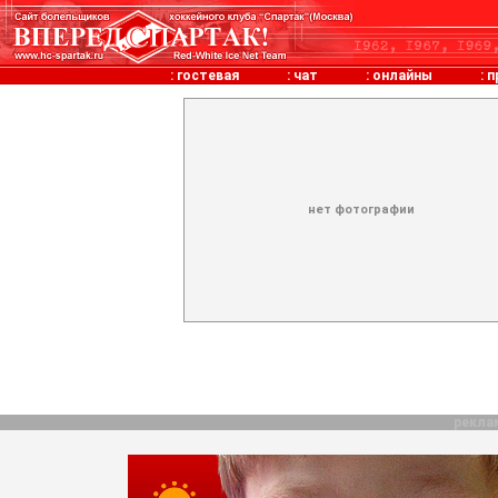
:
гостевая
:
чат
:
онлайны
:
п
нет фотографии
рекла