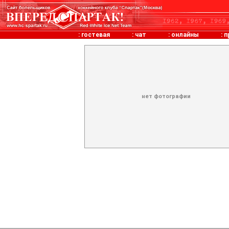
:
гостевая
:
чат
:
онлайны
:
п
нет фотографии