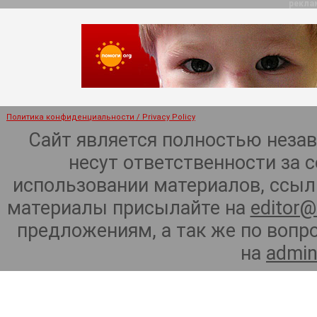
рекла
Политика конфиденциальности / Privacy Policy
Сайт является полностью неза
несут ответственности за 
использовании материалов, ссылк
материалы присылайте на
editor@
предложениям, а так же по воп
на
admin