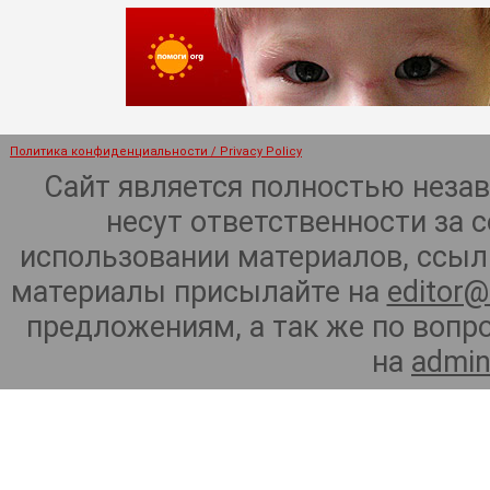
Политика конфиденциальности / Privacy Policy
Сайт является полностью неза
несут ответственности за 
использовании материалов, ссылк
материалы присылайте на
editor@
предложениям, а так же по воп
на
admin