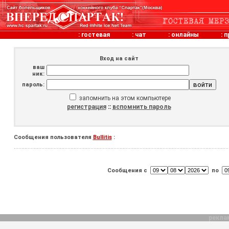
:
гостевая
:
чат
:
онлайны
:
п
Вход на сайт
ваш
ник:
пароль:
запомнить на этом компьютере
регистрация
::
вспомнить пароль
Сообщения пользователя
Bullitis
:
Сообщения с
по
рекла