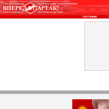
:
гостевая
: