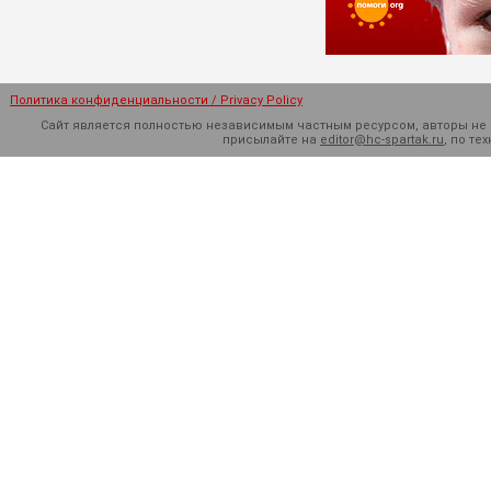
Политика конфиденциальности / Privacy Policy
Сайт является полностью независимым частным ресурсом, авторы не н
присылайте на
editor@hc-spartak.ru
, по т