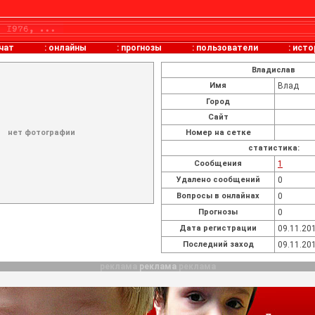
чат
:
онлайны
:
прогнозы
:
пользователи
:
исто
Владислав
Имя
Влад
Город
Сайт
нет фотографии
Номер на сетке
статистика:
Cообщения
1
Удалено сообщений
0
Вопросы в онлайнах
0
Прогнозы
0
Дата регистрации
09.11.201
Последний заход
09.11.201
реклама
реклама
реклама