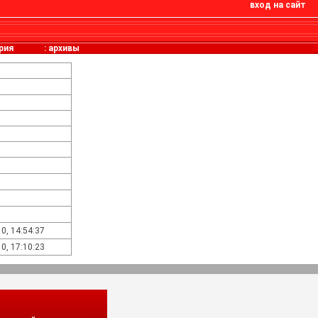
вход на сайт
рия
:
архивы
0, 14:54:37
0, 17:10:23