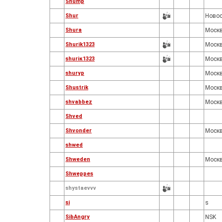
Shump
Shur
Новос
Shura
Моск
Shurik1323
Моск
shuriк1323
Моск
shuryp
Моск
Shustrik
Моск
shvabbez
Моск
Shved
Shvonder
Моск
shwed
Shweden
Моск
Shweppes
shystaevvv
si
s
SibAngry
NSK