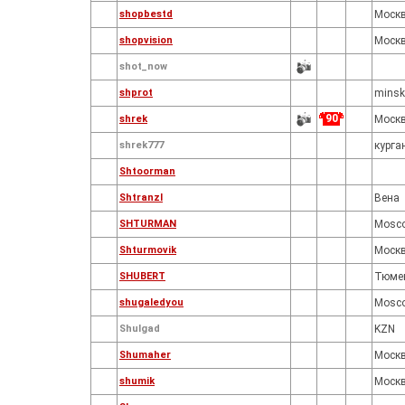
shopbestd
Моск
shopvision
Моск
shot_now
shprot
minsk
90
shrek
Москв
shrek777
курга
Shtoorman
Shtranzl
Вена
SHTURMAN
Mosc
Shturmovik
Моск
SHUBERT
Тюме
shugaledyou
Mosc
Shulgad
KZN
Shumaher
Моск
shumik
Моск