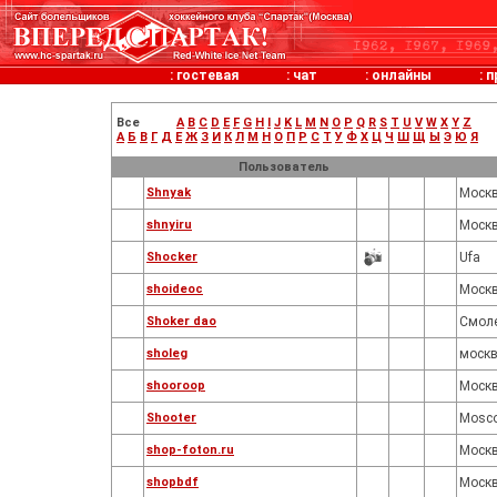
:
гостевая
:
чат
:
онлайны
:
п
Все
A
B
C
D
E
F
G
H
I
J
K
L
M
N
O
P
Q
R
S
T
U
V
W
X
Y
Z
А
Б
В
Г
Д
Е
Ж
З
И
К
Л
М
Н
О
П
Р
С
Т
У
Ф
Х
Ц
Ч
Ш
Щ
Ы
Э
Ю
Я
Пользователь
Shnyak
Моск
shnyiru
Моск
Shocker
Ufa
shoideoc
Моск
Shoker dao
Смол
sholeg
моск
shooroop
Моск
Shooter
Mosc
shop-foton.ru
Моск
shopbdf
Моск