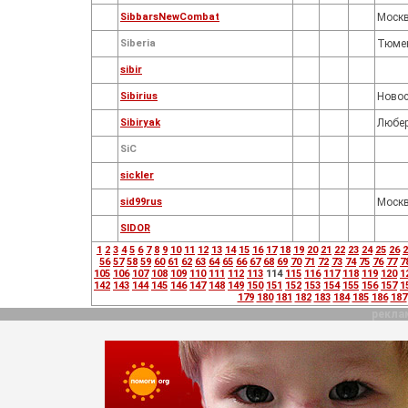
SibbarsNewCombat
Моск
Siberia
Тюме
sibir
Sibirius
Ново
Sibiryak
Любе
SiC
sickler
sid99rus
Моск
SIDOR
1
2
3
4
5
6
7
8
9
10
11
12
13
14
15
16
17
18
19
20
21
22
23
24
25
26
2
56
57
58
59
60
61
62
63
64
65
66
67
68
69
70
71
72
73
74
75
76
77
7
105
106
107
108
109
110
111
112
113
114
115
116
117
118
119
120
1
142
143
144
145
146
147
148
149
150
151
152
153
154
155
156
157
1
179
180
181
182
183
184
185
186
187
рекла