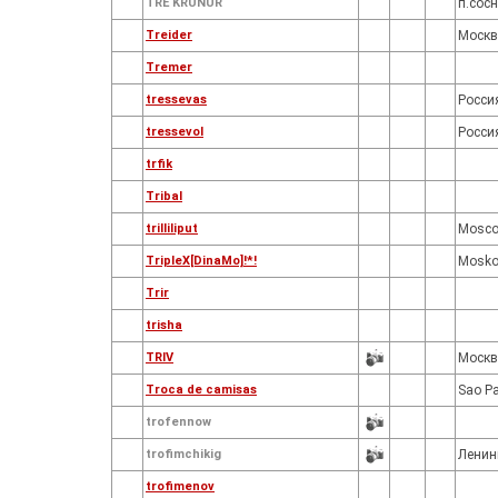
TRE KRUNUR
п.сос
Treider
Москв
Tremer
tressevas
Росси
tressevol
Росси
trfik
Tribal
trilliliput
Mosc
TripleX[DinaMo]!*!
Mosk
Trir
trisha
TRIV
Москв
Troca de camisas
Sao Pa
trofennow
trofimchikig
Ленин
trofimenov