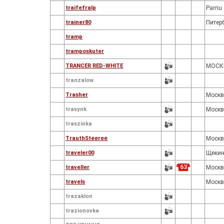
traifefralp
Parnu
trainer80
Питер
tramp
tramposkuter
TRANCER RED-WHITE
МОСК
tranzalow
Trasher
Москв
trasynk
Москв
traszinka
TrauthSteeree
Москв
traveler00
Щеки
63
traveller
Москв
travels
Москв
trazaklon
trazionovka