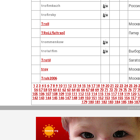
trofimkazh
Росси
trofirsky
Troll
Москв
TRoLL![ultras]
Питер
trommenkow
trotatfim
Выбор
Trotil
Sarato
troy
Москв
Trub2006
Москв
1
2
3
4
5
6
7
8
9
10
11
12
13
14
15
16
17
18
19
20
21
22
23
24
25
26
2
56
57
58
59
60
61
62
63
64
65
66
67
68
69
70
71
72
73
74
75
76
77
7
105
106
107
108
109
110
111
112
113
114
115
116
117
118
119
120
1
142
143
144
145
146
147
148
149
150
151
152
153
154
155
156
157
1
179
180
181
182
183
184
185
186
187
рекла