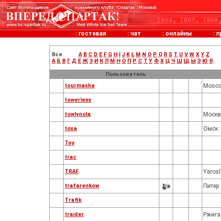
:
гостевая
:
чат
:
онлайны
:
п
Все
A
B
C
D
E
F
G
H
I
J
K
L
M
N
O
P
Q
R
S
T
U
V
W
X
Y
Z
А
Б
В
Г
Д
Е
Ж
З
И
К
Л
М
Н
О
П
Р
С
Т
У
Ф
Х
Ц
Ч
Ш
Щ
Ы
Э
Ю
Я
Пользователь
tourmasha
Mosc
towerless
towlynola
Москв
toxa
Омск
Toy
trac
TRAF
Yarosl
trafarenkow
Питер
Trafik
traider
Ржига 