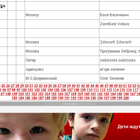
Москоу
Вася Васечкинн
ZenitBest Videos
Москва
Zdorovih Zdorovih
Москва
Программа Зеброид: п
Питер
zedstoste zedstoste
одинцово
игорь зеленин
М.О.Дзержинский
Олег Зеленев
4
25
26
27
28
29
30
31
32
33
34
35
36
37
38
39
40
41
42
43
44
45
46
47
48
49
50
51
52
53
5
5
96
97
98
99
100
101
102
103
104
105
106
107
108
109
110
111
112
113
114
115
116
117
147
148
149
150
151
152
153
154
155
156
157
158
159
160
161
162
163
164
165
166
167
16
183
184
185
186
187
188
189
190
191
192
193
194
195
196
197
198
199
200
реклама
реклама
реклама