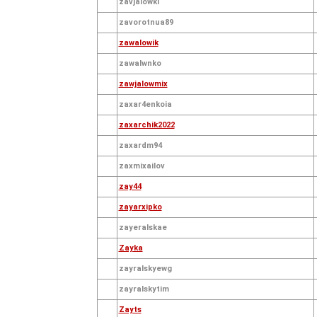
zavjalowki
zavorotnua89
zawalowik
zawalwnko
zawjalowmix
zaxar4enkoia
zaxarchik2022
zaxardm94
zaxmixailov
zay44
zayarxipko
zayeralskae
Zayka
zayralskyewg
zayralskytim
Zayts