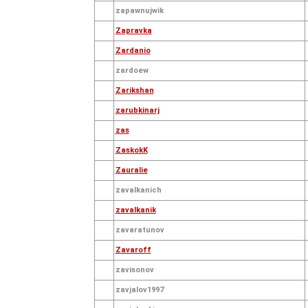
zapawnujwik
Zapravka
Zardanio
zardoew
Zarikshan
zarubkinarj
zas
ZaskokK
Zauralie
zavalkanich
zavalkanik
zavaratunov
Zavaroff
zavisonov
zavjalov1997