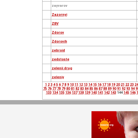
zayvarov
Zazornyi
ZBV
Zdorov
Zdorovih
zebroid
zedstoste
zelenii drug
zeleniy
1
2
3
4
5
6
7
8
9
10
11
12
13
14
15
16
17
18
19
20
21
22
23
2
75
76
77
78
79
80
81
82
83
84
85
86
87
88
89
90
91
92
93
94
9
133
134
135
136
137
138
139
140
141
142
143
144
145
146