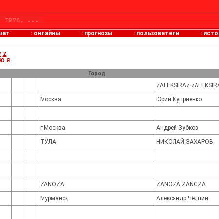
чат
:
онлайны
:
прогнозы
:
пользователи
:
исто
Y
Z
Ю
Я
Город
zALEKSIRAz zALEKSIR
Москва
Юрий Куприенко
г Москва
Андрей Зубков
ТУЛА
НИКОЛАЙ ЗАХАРОВ
ZANOZA
ZANOZA ZANOZA
Мурманск
Александр Чёлпин