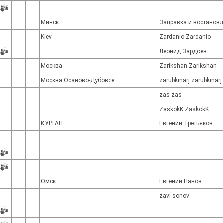
Минск
Заправка и востановл
Kiev
Zardanio Zardanio
Леонид Зардоев
Москва
Zarikshan Zarikshan
Москва Осаново-Дубовое
zarubkinarj zarubkinarj
zas zas
ZaskokK ZaskokK
КУРГАН
Евгений Третьяков
Омск
Евгений Панов
zavi sonov