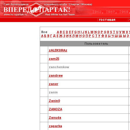
:
гостевая
:
Все
A
B
C
D
E
F
G
H
I
J
K
L
M
N
O
P
Q
R
S
T
U
V
W
X
А
Б
В
Г
Д
Е
Ж
З
И
К
Л
М
Н
О
П
Р
С
Т
У
Ф
Х
Ц
Ч
Ш
Щ
Ы
Э
Пользователь
zALEKSIRAz
zam25
zanchenkow
zandrew
zaner
zanin
Zanin0
ZANOZA
Zanuda
zaparka