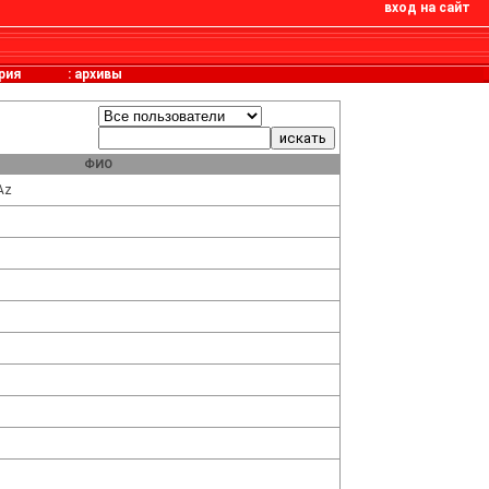
вход на сайт
рия
:
архивы
ФИО
Az