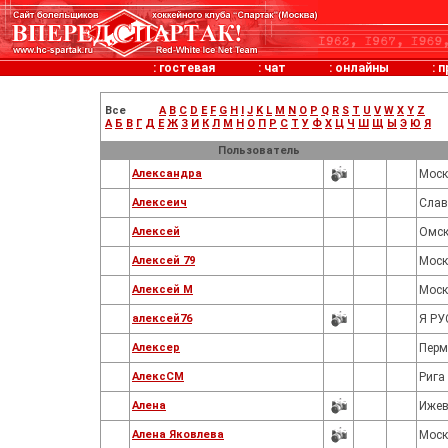
:
гостевая
:
чат
:
онлайны
:
п
Все
A
B
C
D
E
F
G
H
I
J
K
L
M
N
O
P
Q
R
S
T
U
V
W
X
Y
Z
А
Б
В
Г
Д
Е
Ж
З
И
К
Л
М
Н
О
П
Р
С
Т
У
Ф
Х
Ц
Ч
Ш
Щ
Ы
Э
Ю
Я
Пользователь
Александра
Моск
Алексеич
Слав
Алексей
Омс
Алексей 79
Моск
Алексей М
Моск
алексей76
Я РУ
Алексер
Перм
АлексСМ
Рига
Алена
Ижев
Алена Яковлева
Моск