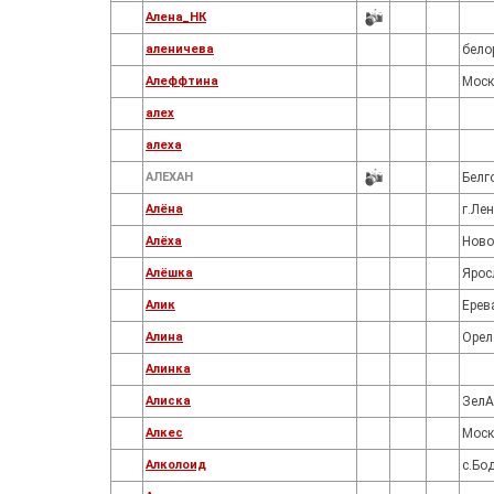
Алена_НК
аленичева
бело
Алеффтина
Моск
алех
алеха
АЛЕХАН
Белг
Алёна
г.Ле
Алёха
Ново
Алёшка
Ярос
Алик
Ерев
Алина
Орел
Алинка
Алиска
ЗелА
Алкес
Моск
Алколоид
с.Бо