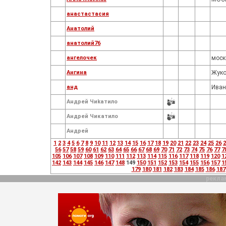
анастастасия
Анатолий
анатолий76
ангелочек
моск
Ангина
Жуко
анд
Иван
Андрeй Чиkатило
Андрeй Чикатило
Андрей
1
2
3
4
5
6
7
8
9
10
11
12
13
14
15
16
17
18
19
20
21
22
23
24
25
26
2
56
57
58
59
60
61
62
63
64
65
66
67
68
69
70
71
72
73
74
75
76
77
7
105
106
107
108
109
110
111
112
113
114
115
116
117
118
119
120
1
142
143
144
145
146
147
148
149
150
151
152
153
154
155
156
157
1
179
180
181
182
183
184
185
186
187
рекла