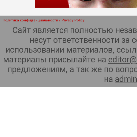
Политика конфиденциальности / Privacy Policy
Сайт является полностью неза
несут ответственности за 
использовании материалов, ссылк
материалы присылайте на
editor@
предложениям, а так же по воп
на
admin