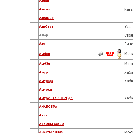
Аллан
Алмаз
Каза
Алхимик
Альберт
Уфа
Альф
Стра
Аля
Липе
23
Моск
Амбал
АмбЭл
Моск
Амур
Хаба
Амурк@
Хаба
Амурка
Амурушка ВПЕРЁД!!!
Хаба
АНАБОБРА
Анай
Анамны сегим
АНАСТАСИЯ83
МОС