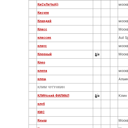
КиСуЛеЧкА))
моск
Кисуля
Клавдий
моск
Класс
Моск
классик
Aut Sp
клаус
моск
Клееный
Моск
Клео
клепа
моск
клещ
Альм
КЛИМ ЧУГУНКИН
КЛИНский ФИЛИАЛ
Клин
клуб
КМС
Кныш
Моск