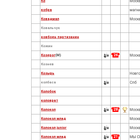
Ко
Моск
кобра
магн
Ковадмал
Москв
Ковальчук
ковбоец партизанин
Кожин
26
Козерог
(M)
Москв
Кознев
Козырь
Новг
колбаса
Спб
Колобок
коловрат
28
Колокол
Моск
Колокол млад
Моск
Колокол junior
Моск
21
Колокол млад
МЫ СП