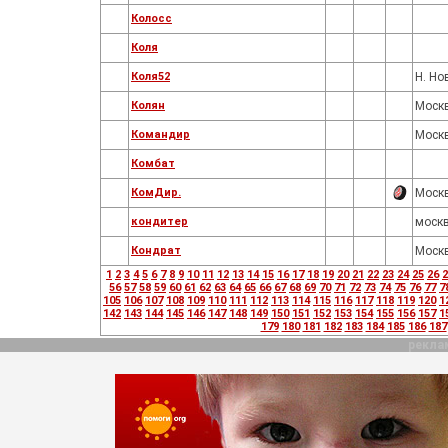
Колосс
Коля
Коля52
Н. Но
Колян
Моск
Командир
Моск
Комбат
КомДир.
Моск
кондитер
моск
Кондрат
Моск
1
2
3
4
5
6
7
8
9
10
11
12
13
14
15
16
17
18
19
20
21
22
23
24
25
26
2
56
57
58
59
60
61
62
63
64
65
66
67
68
69
70
71
72
73
74
75
76
77
7
105
106
107
108
109
110
111
112
113
114
115
116
117
118
119
120
1
142
143
144
145
146
147
148
149
150
151
152
153
154
155
156
157
1
179
180
181
182
183
184
185
186
187
рекла