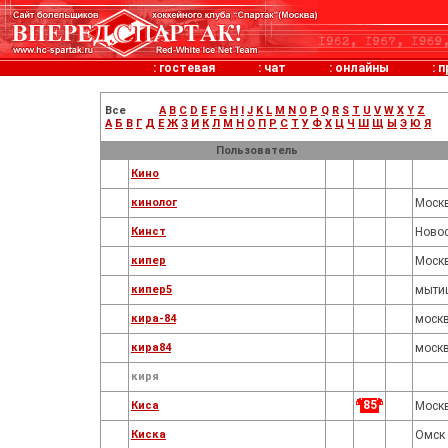
:
гостевая
:
чат
:
онлайны
:
п
Все
A
B
C
D
E
F
G
H
I
J
K
L
M
N
O
P
Q
R
S
T
U
V
W
X
Y
Z
А
Б
В
Г
Д
Е
Ж
З
И
К
Л
М
Н
О
П
Р
С
Т
У
Ф
Х
Ц
Ч
Ш
Щ
Ы
Э
Ю
Я
Пользователь
Кино
кинолог
Моск
Кинст
Ново
кипер
Моск
кипер5
мыти
кира-84
моск
кира84
моск
киря
85
Киса
Моск
Киска
Омск